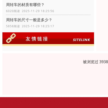
周转车的材质有哪些？
6020阅读 2025-11-29 18:25:56
周转车的尺寸一般是多少？
5858阅读 2025-11-29 18:25:17
被浏览过 393