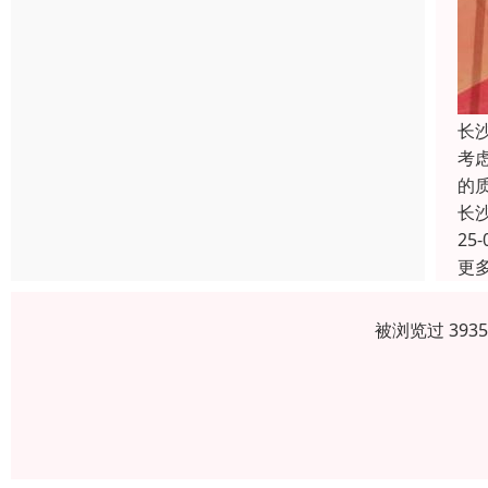
长
考
的
长
25-
更
被浏览过 393