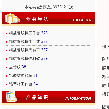
本站共被浏览过 3935121 次
精益管线棒工作台
323
精益管线棒生产线
358
价
精益管线棒周转车
337
精益管线棒物料架
359
防
皮带线
38
静
铝型材周转车
51
板
铝型材工作台
34
静
板
随