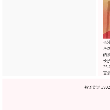
长
考
的
长
25-
更
被浏览过 393