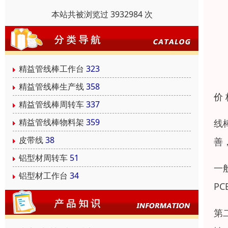
本站共被浏览过 3932984 次
精益管线棒工作台
323
精益管线棒生产线
358
价
精益管线棒周转车
337
精益管线棒物料架
359
线
皮带线
38
善
铝型材周转车
51
一
铝型材工作台
34
P
第