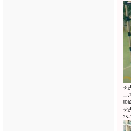
长
工
顺
长
25-