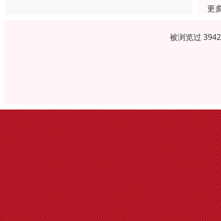
更
被浏览过 394