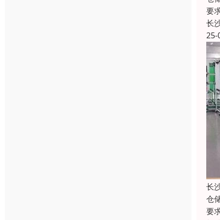
要
长
25-
长
仓
要