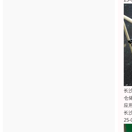
长
仓
应
长
25-