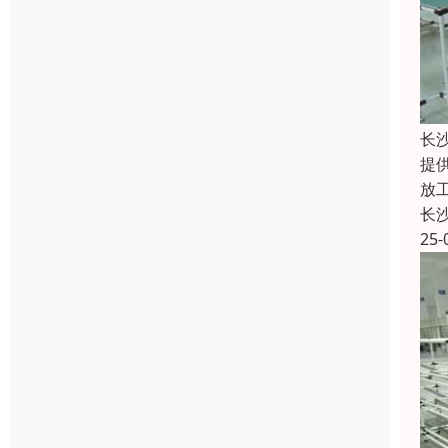
长
提
放
长
25-