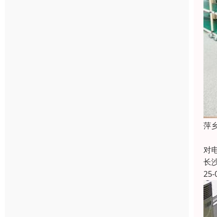
萍
防
对
长
25-