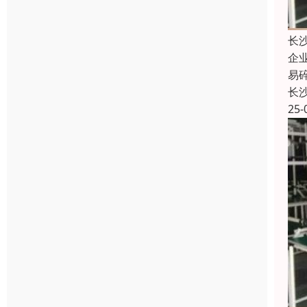
长
企
易
长
25-