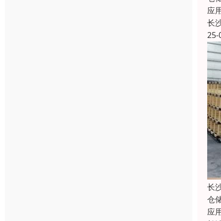
应
长
25-
长
仓
应