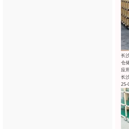
长
仓
应
长
25-