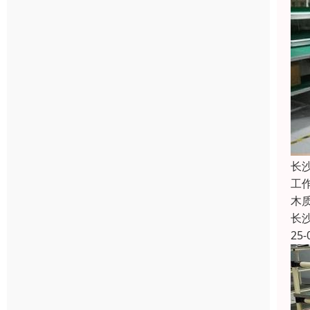
长
工
木
长
25-