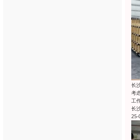
长
考
工
长
25-