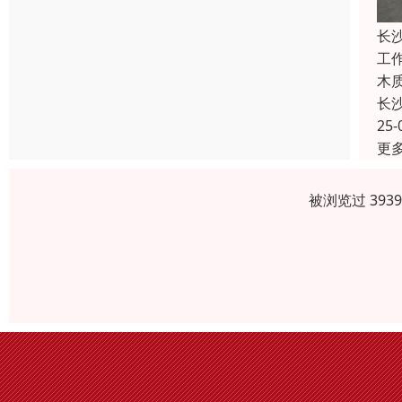
长
工
木
长
25-
更
被浏览过 393