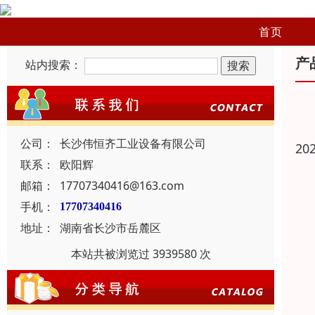
首页
产
站内搜索：
公司：
长沙伟恒齐工业设备有限公司
20
联系：
欧阳辉
邮箱：
17707340416@163.com
手机：
17707340416
地址：
湖南省长沙市岳麓区
本站共被浏览过 3939580 次