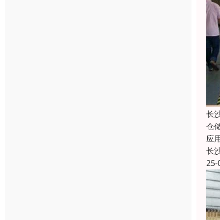
长
仓
应
长
25-