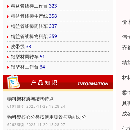
精益管线棒工作台
323
精益管线棒生产线
358
价
精益管线棒周转车
337
精益管线棒物料架
359
伟
皮带线
38
齐
铝型材周转车
51
精
铝型材工作台
34
材
柔
物料架材质与结构特点
具
6101阅读 2025-11-29 18:28:24
成
物料架核心分类按使用场景与功能划分
6262阅读 2025-11-29 18:28:07
伟